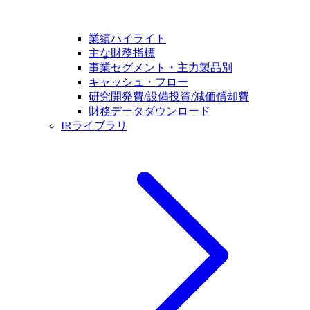
業績ハイライト
主な財務指標
事業セグメント・主力製品別
キャッシュ・フロー
研究開発費/設備投資/減価償却費
財務データダウンロード
IRライブラリ