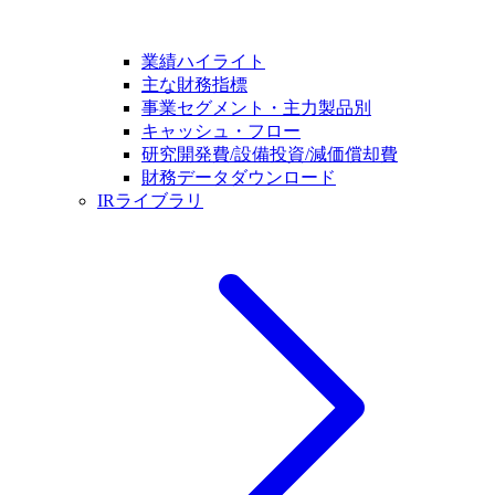
業績ハイライト
主な財務指標
事業セグメント・主力製品別
キャッシュ・フロー
研究開発費/設備投資/減価償却費
財務データダウンロード
IRライブラリ