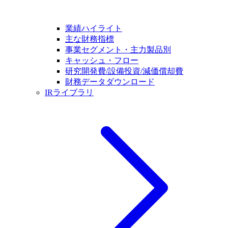
業績ハイライト
主な財務指標
事業セグメント・主力製品別
キャッシュ・フロー
研究開発費/設備投資/減価償却費
財務データダウンロード
IRライブラリ