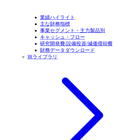
業績ハイライト
主な財務指標
事業セグメント・主力製品別
キャッシュ・フロー
研究開発費/設備投資/減価償却費
財務データダウンロード
IRライブラリ