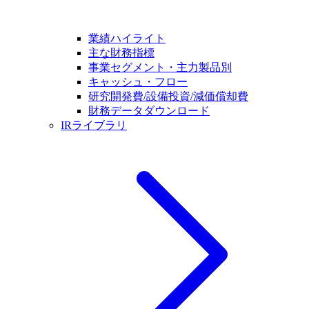
業績ハイライト
主な財務指標
事業セグメント・主力製品別
キャッシュ・フロー
研究開発費/設備投資/減価償却費
財務データダウンロード
IRライブラリ