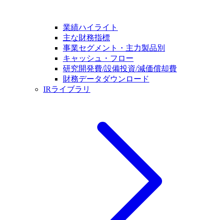
業績ハイライト
主な財務指標
事業セグメント・主力製品別
キャッシュ・フロー
研究開発費/設備投資/減価償却費
財務データダウンロード
IRライブラリ