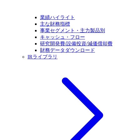
業績ハイライト
主な財務指標
事業セグメント・主力製品別
キャッシュ・フロー
研究開発費/設備投資/減価償却費
財務データダウンロード
IRライブラリ