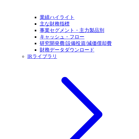
業績ハイライト
主な財務指標
事業セグメント・主力製品別
キャッシュ・フロー
研究開発費/設備投資/減価償却費
財務データダウンロード
IRライブラリ