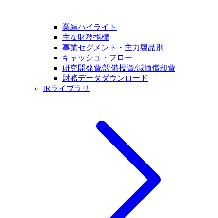
業績ハイライト
主な財務指標
事業セグメント・主力製品別
キャッシュ・フロー
研究開発費/設備投資/減価償却費
財務データダウンロード
IRライブラリ