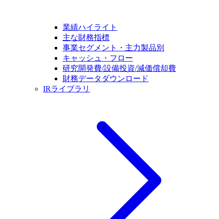
業績ハイライト
主な財務指標
事業セグメント・主力製品別
キャッシュ・フロー
研究開発費/設備投資/減価償却費
財務データダウンロード
IRライブラリ