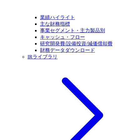
業績ハイライト
主な財務指標
事業セグメント・主力製品別
キャッシュ・フロー
研究開発費/設備投資/減価償却費
財務データダウンロード
IRライブラリ