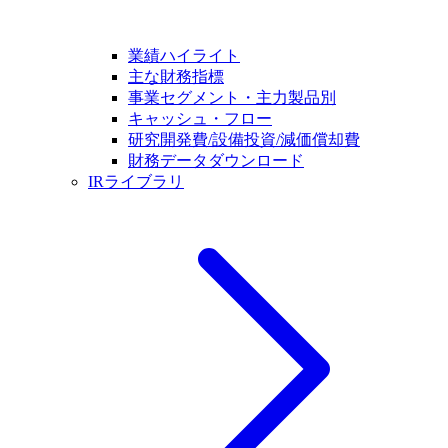
業績ハイライト
主な財務指標
事業セグメント・主力製品別
キャッシュ・フロー
研究開発費/設備投資/減価償却費
財務データダウンロード
IRライブラリ