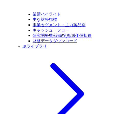
業績ハイライト
主な財務指標
事業セグメント・主力製品別
キャッシュ・フロー
研究開発費/設備投資/減価償却費
財務データダウンロード
IRライブラリ