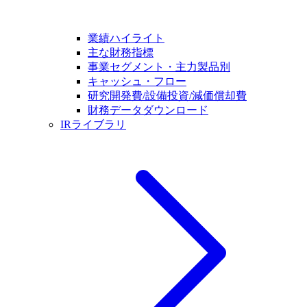
業績ハイライト
主な財務指標
事業セグメント・主力製品別
キャッシュ・フロー
研究開発費/設備投資/減価償却費
財務データダウンロード
IRライブラリ