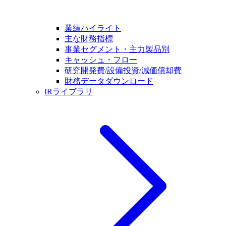
業績ハイライト
主な財務指標
事業セグメント・主力製品別
キャッシュ・フロー
研究開発費/設備投資/減価償却費
財務データダウンロード
IRライブラリ