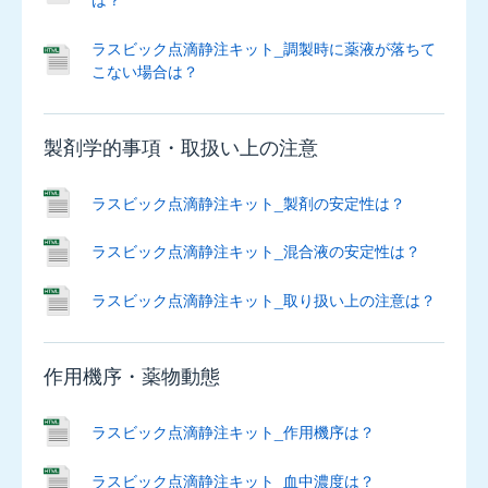
10mg
ラスビック点滴静注キット_調製時に薬液が落ちて
サ
こない場合は？
行
製剤学的事項・取扱い上の注意
小
児
ラスビック点滴静注キット_製剤の安定性は？
用
バ
ラスビック点滴静注キット_混合液の安定性は？
ク
シ
ラスビック点滴静注キット_取り扱い上の注意は？
ダ
ー
ル
錠
作用機序・薬物動態
50mg
ラスビック点滴静注キット_作用機序は？
ジ
ム
ラスビック点滴静注キット_血中濃度は？