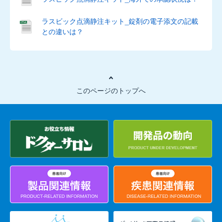
5mg
ラスビック点滴静注キット_錠剤の電子添文の記載
との違いは？
ハ
行
バ
ク
このページのトップへ
シ
ダ
ー
ル
錠
100mg、
錠
200mg
フ
ル
テ