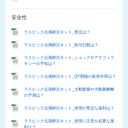
キ
安全性
プ
レ
ス
ラスビック点滴静注キット_禁忌は？
錠
5mg、
ラスビック点滴静注キット_投与日数は？
錠
10mg、
ラスビック点滴静注キット_ショックやアナフィラ
OD
キシーの予知は？
錠
10mg
ラスビック点滴静注キット_QT間隔の延長作用は？
キ
ラスビック点滴静注キット_大動脈瘤や大動脈解離
プ
の予測は？
レ
ス
ラスビック点滴静注キット_併用が禁忌な薬剤は？
チ
ュ
ラスビック点滴静注キット_併用に注意が必要な薬
ア
剤は？