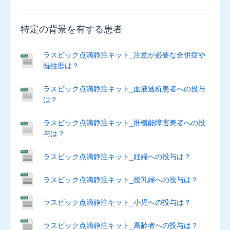
錠
0.1mg、
特定の背景を有する患者
OD
錠
0.1mg
ラスビック点滴静注キット_注意が必要な合併症や
既往歴は？
エ
ラスビック点滴静注キット_血液透析患者への投与
ク
は？
リ
ラ
400μg
ラスビック点滴静注キット_肝機能障害患者への投
ジ
与は？
ェ
ヌ
ラスビック点滴静注キット_妊婦への投与は？
エ
ア
ラスビック点滴静注キット_授乳婦への投与は？
ラスビック点滴静注キット_小児への投与は？
カ
行
ラスビック点滴静注キット_高齢者への投与は？