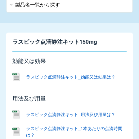
製品名一覧から探す
ア
行
ラスビック点滴静注キット150mg
ア
ン
効能又は効果
チ
レ
ク
ラスビック点滴静注キット_効能又は効果は？
ス
静
注
用法及び用量
10mg
ラスビック点滴静注キット_用法及び用量は？
ウ
リ
ラスビック点滴静注キット_1本あたりの点滴時間
ト
は？
ス