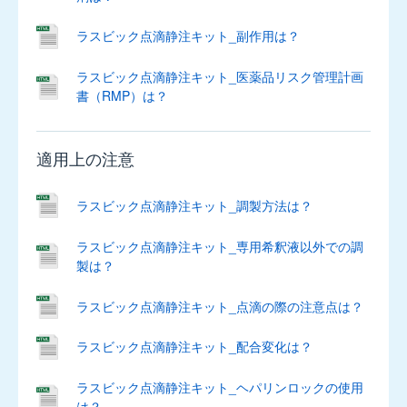
ブ
ル
ラスビック点滴静注キット_副作用は？
錠
5mg
ラスビック点滴静注キット_医薬品リスク管理計画
書（RMP）は？
キ
プ
レ
適用上の注意
ス
細
ラスビック点滴静注キット_調製方法は？
粒
4mg
ラスビック点滴静注キット_専用希釈液以外での調
製は？
ケ
タ
ラスビック点滴静注キット_点滴の際の注意点は？
ス
カ
ラスビック点滴静注キット_配合変化は？
プ
セ
ラスビック点滴静注キット_ヘパリンロックの使用
ル
は？