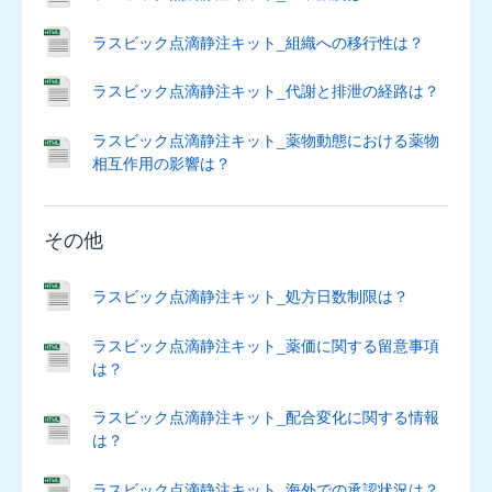
ソ
膀
ラスビック点滴静注キット_組織への移行性は？
胱
内
ラスビック点滴静注キット_代謝と排泄の経路は？
注
入
ラスビック点滴静注キット_薬物動態における薬物
液
相互作用の影響は？
50%
その他
タ
行
ラスビック点滴静注キット_処方日数制限は？
デ
ラスビック点滴静注キット_薬価に関する留意事項
ザ
は？
レ
ッ
ラスビック点滴静注キット_配合変化に関する情報
ク
は？
ス
錠
ラスビック点滴静注キット_海外での承認状況は？