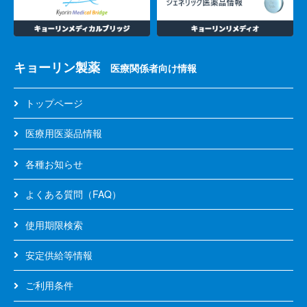
ィ
フ
ォ
ー
キョーリン製薬
ム
医療関係者向け情報
50
エ
トップページ
ア
ゾ
医療用医薬品情報
ー
ル、
各種お知らせ
125
エ
よくある質問（FAQ）
ア
ゾ
使用期限検索
ー
ル
安定供給等情報
ベ
ご利用条件
オ
ー