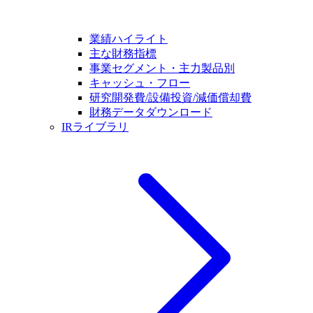
業績ハイライト
主な財務指標
事業セグメント・主力製品別
キャッシュ・フロー
研究開発費/設備投資/減価償却費
財務データダウンロード
IRライブラリ