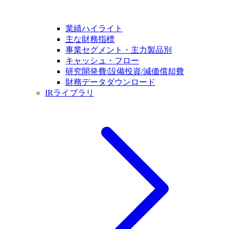
業績ハイライト
主な財務指標
事業セグメント・主力製品別
キャッシュ・フロー
研究開発費/設備投資/減価償却費
財務データダウンロード
IRライブラリ