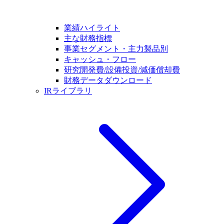
業績ハイライト
主な財務指標
事業セグメント・主力製品別
キャッシュ・フロー
研究開発費/設備投資/減価償却費
財務データダウンロード
IRライブラリ