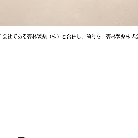
）は子会社である杏林製薬（株）と合併し、商号を「杏林製薬株式