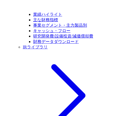
業績ハイライト
主な財務指標
事業セグメント・主力製品別
キャッシュ・フロー
研究開発費/設備投資/減価償却費
財務データダウンロード
IRライブラリ